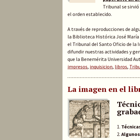
Tribunal se sirvi
el orden establecido.
A través de reproducciones de al
la Biblioteca Histórica José María
el Tribunal del Santo Oficio de la I
difundir nuestras actividades y g
que la Benemérita Universidad Au
impresos
,
inquisicion
,
libros
,
Trib
La imagen en el li
Técnic
graba
1.
Técnicas
2.
Algunos