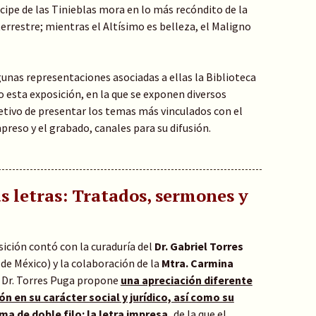
incipe de las Tinieblas mora en lo más recóndito de la
errestre; mientras el Altísimo es belleza, el Maligno
lgunas representaciones asociadas a ellas la Biblioteca
 esta exposición, en la que se exponen diversos
etivo de presentar los temas más vinculados con el
mpreso y el grabado, canales para su difusión.
as letras: Tratados, sermones y
ición contó con la curaduría del
Dr. Gabriel Torres
 de México) y la colaboración de la
Mtra. Carmina
l Dr. Torres Puga propone
una apreciación diferente
ón en su carácter social y jurídico, así como su
ma de doble filo: la letra impresa,
de la que el