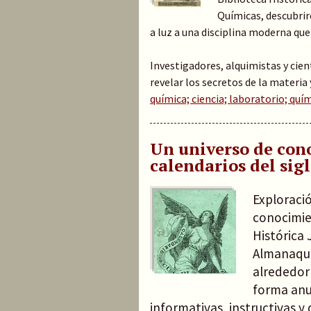
Químicas, descubrir
a luz a una disciplina moderna 
Investigadores, alquimistas y cien
revelar los secretos de la materia
química; ciencia; laboratorio; quím
Un universo de con
calendarios del sig
Exploraci
conocimie
Histórica 
Almanaque
alrededor
forma anua
informativas, instructivas 