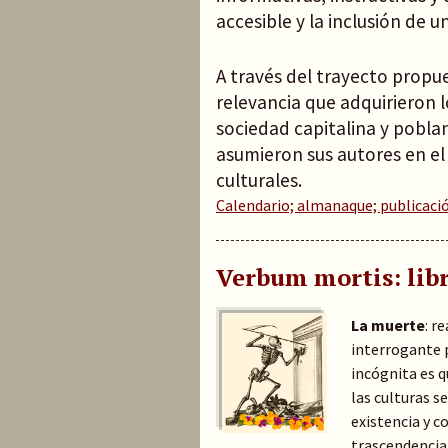
accesible y la inclusión de u
A través del trayecto propu
relevancia que adquirieron l
sociedad capitalina y pobla
asumieron sus autores en el
culturales.
Calendario; almanaque; publicació
Verbum mortis: libr
La muerte
: r
interrogante 
incógnita es q
las culturas s
existencia y c
trascendencia 