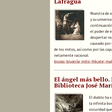
Lafragua
Muestra de o
y su universo
continuación
el poder de 
despertar re
causado por 
de los mitos, así como por las ca
netamente racional.
brujas; brujería; mito; Hécate; mal
El ángel más bello. 
Biblioteca José Mar
El diablo ha
la infinita bo
oscuridad que