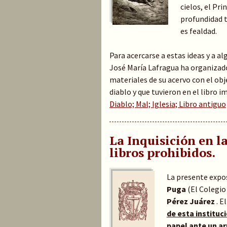
cielos, el Pr
profundidad t
es fealdad.
Para acercarse a estas ideas y a a
José María Lafragua ha organizado
materiales de su acervo
con el obj
diablo y que tuvieron en el libro i
Diablo; Mal; Iglesia; Libro antiguo
La Inquisición en l
libros prohibidos.
La presente expos
Puga
(El Colegio
Pérez Juárez
. E
de esta instituci
papel ante un ar