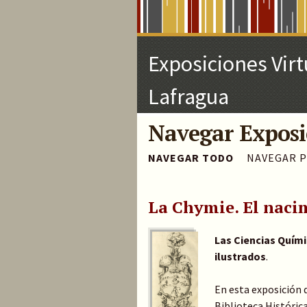
Skip
to
Main
Content
Exposiciones Virt
Lafragua
Navegar Exposic
NAVEGAR TODO
NAVEGAR P
La Chymie. El naci
Las Ciencias Químic
ilustrados
.
En esta exposición d
Biblioteca Histórica