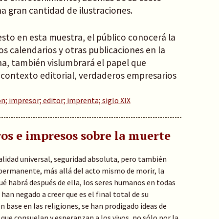
na gran cantidad de ilustraciones.
esto en esta muestra, el público conocerá la
os calendarios y otras publicaciones en la
na, también vislumbrará el papel que
 contexto editorial, verdaderos empresarios
n; impresor; editor; imprenta; siglo XIX
os e impresos sobre la muerte
ealidad universal, seguridad absoluta, pero también
permanente, más allá del acto mismo de morir, la
ué habrá después de ella, los seres humanos en todas
e han negado a creer que es el final total de su
on base en las religiones, se han prodigado ideas de
que consuelan y esperanzan a los vivos, no sólo por la