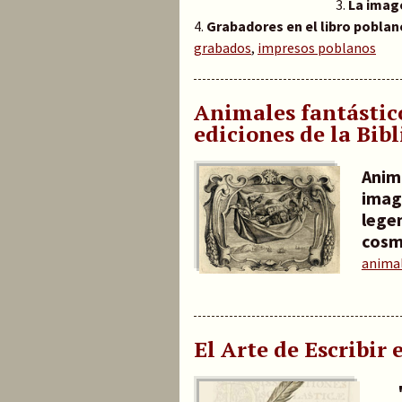
3.
La image
4.
Grabadores en el libro poblan
grabados
,
impresos poblanos
Animales fantástic
ediciones de la Bib
Anim
imagi
lege
cosm
animal
El Arte de Escribir 